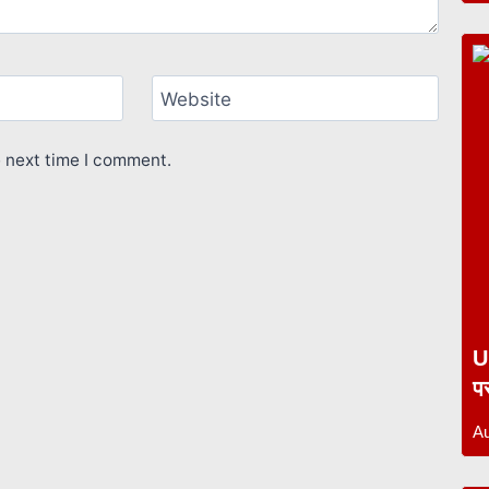
Website
e next time I comment.
U
प
Au