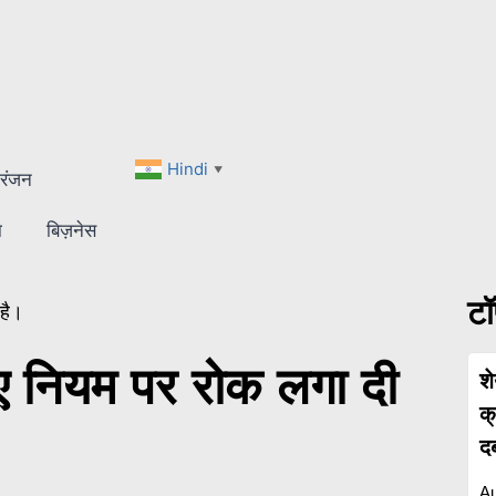
Hindi
▼
रंजन
ा
बिज़नेस
टॉ
है।
नए नियम पर रोक लगा दी
श
क
द
Au