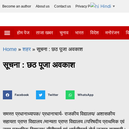
Hindi
Become an author
About us
Contact us
Privacy Policy
Disclaimer
▼
होम पेज
ताजा खबर
चुनाव
भारत
विदेश
मनोरंजन
व
ताजा खबर
विज्ञान-टेक्नॉलॉजी
सोशल हलचल
Home
»
शहर
»
सूचना : छठ पूजा अवकाश
सूचना : छठ पूजा अवकाश
Facebook
Twitter
WhatsApp
समस्त प्रधानाध्यापक/ प्रधानाचार्य- राजकीय विद्यालय/ अशासकीय
सहायता प्राप्त विद्यालय /मान्यता प्राप्त विद्यालय //परिषदीय प्राथमिक एवं