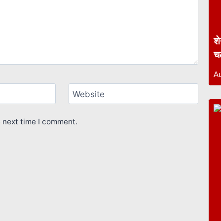
श
च
Au
Website
e next time I comment.