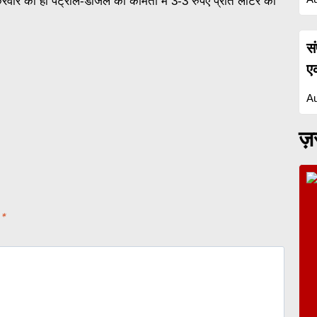
क्रवार को ही पेट्रोल-डीजल की कीमतों में 3-3 रुपए प्रति लीटर की
स
ए
Au
ज़र
d
*