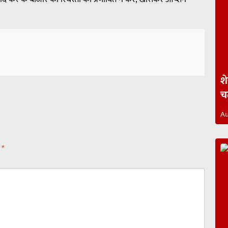
श
च
Au
d
*