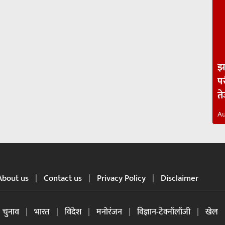
झा
पर
त
Au
About us
Contact us
Privacy Policy
Disclaimer
चुनाव
भारत
विदेश
मनोरंजन
विज्ञान-टेक्नॉलॉजी
खेल