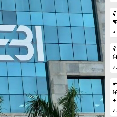
श
च
Au
श
न
Au
स
स
स
Au