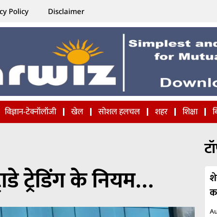
cy Policy
Disclaimer
विज्ञान-टेक्नॉलॉजी
खेल
सोशल हलचल
शहर
शिक्षा
ब
टॉ
ाडे ट्रेडिंग के नियम…
श
कह
Au