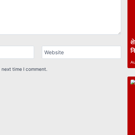
श
न
Website
Au
e next time I comment.