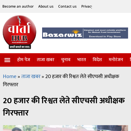
Become an author
About us
Contact us
Privacy Policy
Disclaimer
होम पेज
ताजा खबर
चुनाव
भारत
विदेश
मनोरंजन
विज्ञान-टेक्नॉलॉजी
सोशल हलचल
Home
»
ताजा खबर
»
20 हजार की रिश्वत लेते सीएचसी अधीक्षक
गिरफ्तार
20 हजार की रिश्वत लेते सीएचसी अधीक्षक
गिरफ्तार