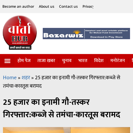
Become an author
About us
Contact us
Privacy Policy
Disclaimer
होम पेज
ताजा खबर
चुनाव
भारत
विदेश
मनोरंजन
विज्ञान-टेक्नॉलॉजी
सोशल हलचल
Home
»
शहर
»
25 हजार का इनामी गौ-तस्कर गिरफ्तार:कब्जे से
तमंचा-कारतूस बरामद
25 हजार का इनामी गौ-तस्कर
गिरफ्तार:कब्जे से तमंचा-कारतूस बरामद