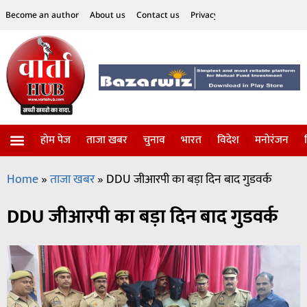
Become an author
About us
Contact us
Privacy Policy
Disclaimer
होम पेज
ताजा खबर
चुनाव
भारत
विदेश
मनोरंजन
विज्ञान-टेक्नॉलॉजी
सोशल हलचल
Home
»
ताजा खबर
»
DDU जीआरपी का बड़ा दिन बाद गुडवर्क
DDU जीआरपी का बड़ा दिन बाद गुडवर्क