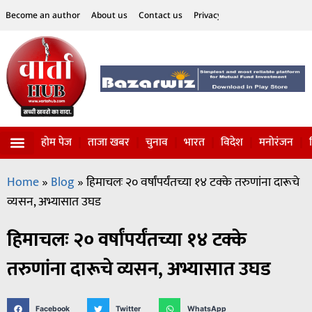
Become an author
About us
Contact us
Privacy Policy
Disclaimer
होम पेज
ताजा खबर
चुनाव
भारत
विदेश
मनोरंजन
विज्ञान-टेक्नॉलॉजी
सोशल हलचल
Home
»
Blog
»
हिमाचलः २० वर्षांपर्यंतच्या १४ टक्के तरुणांना दारूचे
व्यसन, अभ्यासात उघड
हिमाचलः २० वर्षांपर्यंतच्या १४ टक्के
तरुणांना दारूचे व्यसन, अभ्यासात उघड
Facebook
Twitter
WhatsApp