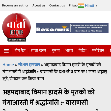
Hindi
Become an author
About us
Contact us
Privacy Policy
Disclaimer
▼
होम पेज
ताजा खबर
चुनाव
भारत
विदेश
मनोरंजन
विज्ञान-टेक्नॉलॉजी
सोशल हलचल
Home
»
सोशल हलचल
»
अहमदाबाद विमान हादसे के मृतकों को
गंगाआरती में श्रद्धांजलि :- वाराणसी के दशाश्वमेध घाट पर 1 लाख श्रद्धालु
जुटे, दीपदान कर किया नमन
अहमदाबाद विमान हादसे के मृतकों को
गंगाआरती में श्रद्धांजलि :- वाराणसी