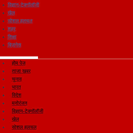
विज्ञान-टेक्नॉलॉजी
खेल
सोशल हलचल
शहर
शिक्षा
बिज़नेस
होम पेज
ताजा खबर
चुनाव
भारत
विदेश
मनोरंजन
विज्ञान-टेक्नॉलॉजी
खेल
सोशल हलचल