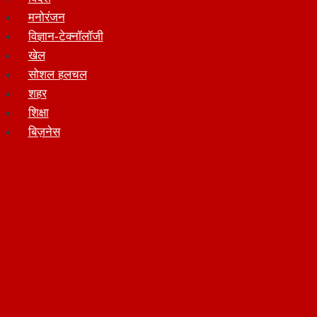
मनोरंजन
विज्ञान-टेक्नॉलॉजी
खेल
सोशल हलचल
शहर
शिक्षा
बिज़नेस