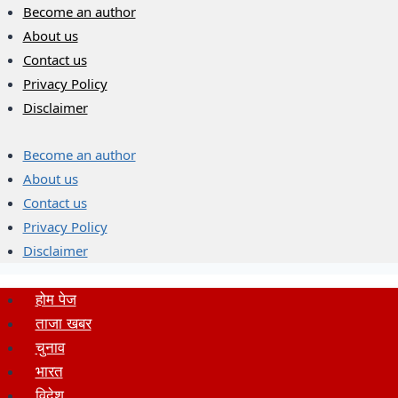
Skip
Become an author
to
About us
content
Contact us
Privacy Policy
Disclaimer
Become an author
About us
Contact us
Privacy Policy
Disclaimer
होम पेज
ताजा खबर
चुनाव
भारत
विदेश