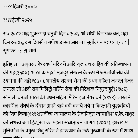
???? हिजरी १४४७
????ईस्वी २०२५
सं० २०८२ भाद्र शुक्लपक्ष चतुर्थी दिन ०२:०६, श्री सीधी विनायक व्रत, भद्रा
दिन ०२:०६, दस दिवसीय गणेश उत्सव आरम्भ।
सूर्योदय- ५:२० प्रातः |
सूर्यास्त- ५:५९ सायं
इतिहास – अमृतसर के स्वर्ण मंदिर में आदि गुरु ग्रंथ साहिब की प्रतिस्थापना
की गई(१६०४), भारत के पहले मज़दूर संगठन के रूप में श्रमजीवी संघ की
स्थापना की गई(१८७०), भारतीय सशस्त्र सेना की प्रथम महिला जनरल मेजर
जनरल जी अली राम मिलिट्री नर्सिंग सेवा की निदेशक नियुक्त हुई(१९७६),
सोनाली बनर्जी भारत की प्रथम महिला मैरिन इंजनियर बनीं(१९९९), भारत ने
कारगिल संघर्ष के दौरान अपने यहाँ बंदी बनाये गये पाकिस्तानी युद्धबंदियों
को रिहा किया(१९९९)सर्वोच्च न्यायालय के सेवानिवृत्त न्यायाधिश ए.के. माथुर
को सशस्त्र बल ट्रिब्यूनल का पहला अध्यक्ष बनाया गया(२००८), झारखण्ड
मुक्तिमोर्चे के प्रमुख शिबु सोरेन ने झारखण्ड के छठे मुख्यमंत्री के रूप में शपथ