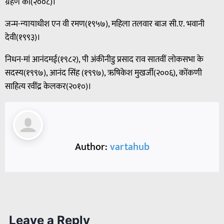
ग्रहण की(२००८)।
जन्म-न्यायाधीश एन वी रमण(१९५७), महिला तलवार बाज सी.ए. भवानी
देवी(१९९३)।
निधन-मां आनंदमई(१९८२), पी अंकीनीडु प्रसाद राव सातवीं लोकसभा के
सदस्य(१९९७), आनंद सिंह (१९९७), ऋषिकेश मुखर्जी(२००६), कोंकणी
साहित्य रवींद्र केलकर(२०१०)।
Author:
vartahub
Leave a Reply