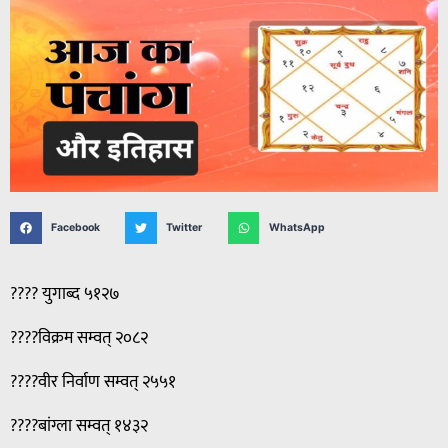
Facebook
Twitter
WhatsApp
???? युगाब्द ५१२७
????विक्रम सम्वत् २०८२
????वीर निर्वाण सम्वत् २५५१
????बांग्ला सम्वत् १४३२