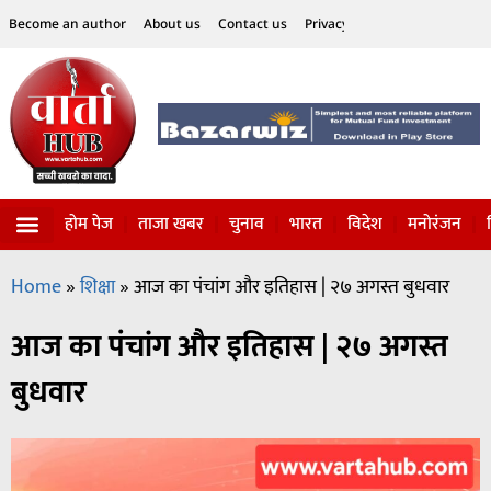
Become an author
About us
Contact us
Privacy Policy
Disclaimer
होम पेज
ताजा खबर
चुनाव
भारत
विदेश
मनोरंजन
विज्ञान-टेक्नॉलॉजी
सोशल हलचल
Home
»
शिक्षा
»
आज का पंचांग और इतिहास | २७ अगस्त बुधवार
आज का पंचांग और इतिहास | २७ अगस्त
बुधवार