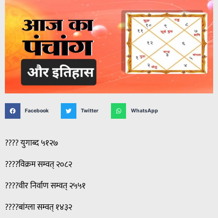
Facebook
Twitter
WhatsApp
???? युगाब्द ५१२७
????विक्रम सम्वत् २०८२
????वीर निर्वाण सम्वत् २५५१
????बांग्ला सम्वत् १४३२