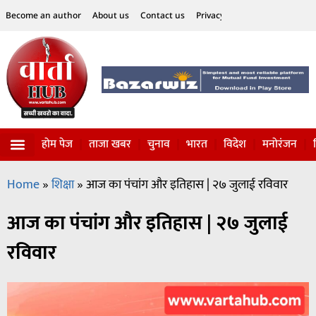
Become an author
About us
Contact us
Privacy Policy
Disclaimer
होम पेज
ताजा खबर
चुनाव
भारत
विदेश
मनोरंजन
विज्ञान-टेक्नॉलॉजी
सोशल हलचल
Home
»
शिक्षा
»
आज का पंचांग और इतिहास | २७ जुलाई रविवार
आज का पंचांग और इतिहास | २७ जुलाई
रविवार