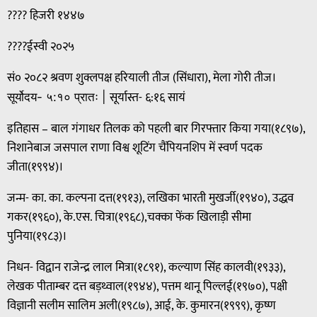
???? हिजरी १४४७
????ईस्वी २०२५
सं० २०८२ श्रवण शुक्लपक्ष हरियाली तीज (सिंधारा), मेला गोरी तीज।
सूर्यास्त- ६:१६ सायं
सूर्योदय- ५:१० प्रातः |
इतिहास – बाल गंगाधर तिलक को पहली बार गिरफ्तार किया गया(१८९७),
निशानेबाज जसपाल राणा विश्व शूटिंग चैंपियनशिप में स्वर्ण पदक
जीता(१९९४)।
जन्म- का. का. कल्पना दत्त(१९१३), लखिका भारती मुखर्जी(१९४०), उद्धव
गकर(१९६०), के.एस. चित्रा(१९६८),चक्का फेंक खिलाड़ी सीमा
पुनिया(१९८३)।
निधन- विद्वान राजेन्द्र लाल मित्रा(१८९१), कल्याण सिंह कालवी(१९३३),
लेखक पीताम्बर दत्त बड़थ्वाल(१९४४), पत्तम थानू पिल्लई(१९७०), पक्षी
विज्ञानी सलीम सालिम अली(१९८७), आई, के. कुमारन(१९९९), कृष्ण