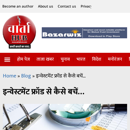
Become an author
About us
Contact us
Privacy Policy
Disclaimer
होम पेज
ताजा खबर
चुनाव
भारत
विदेश
मनोरंजन
विज्ञान-टेक्नॉलॉजी
सोशल हलचल
Home
»
Blog
»
इन्वेस्टमेंट फ्रॉड से कैसे बचें…
इन्वेस्टमेंट फ्रॉड से कैसे बचें…