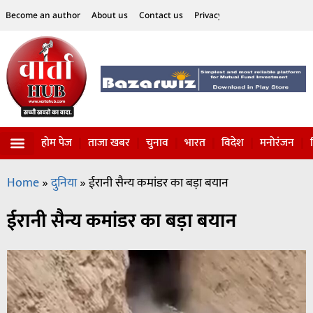
Become an author
About us
Contact us
Privacy Policy
Disclaimer
होम पेज
ताजा खबर
चुनाव
भारत
विदेश
मनोरंजन
विज्ञान-टेक्नॉलॉजी
सोशल हलचल
Home
»
दुनिया
»
ईरानी सैन्य कमांडर का बड़ा बयान
ईरानी सैन्य कमांडर का बड़ा बयान