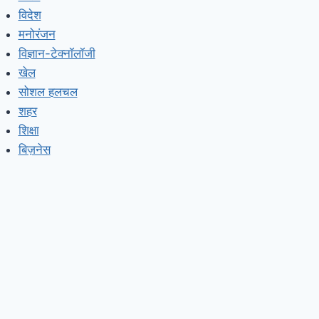
विदेश
मनोरंजन
विज्ञान-टेक्नॉलॉजी
खेल
सोशल हलचल
शहर
शिक्षा
बिज़नेस