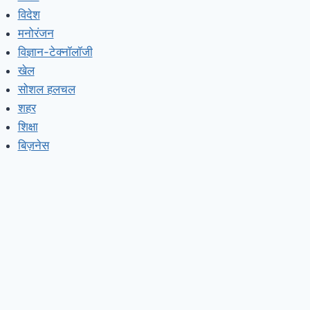
विदेश
मनोरंजन
विज्ञान-टेक्नॉलॉजी
खेल
सोशल हलचल
शहर
शिक्षा
बिज़नेस