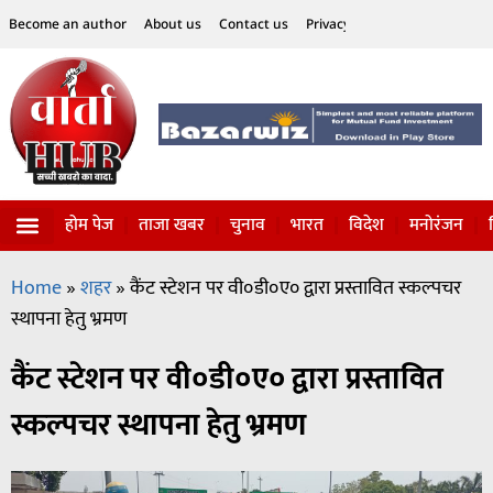
Become an author
About us
Contact us
Privacy Policy
Disclaimer
होम पेज
ताजा खबर
चुनाव
भारत
विदेश
मनोरंजन
विज्ञान-टेक्नॉलॉजी
सोशल हलचल
Home
»
शहर
»
कैंट स्टेशन पर वी०डी०ए० द्वारा प्रस्तावित स्कल्पचर
स्थापना हेतु भ्रमण
कैंट स्टेशन पर वी०डी०ए० द्वारा प्रस्तावित
स्कल्पचर स्थापना हेतु भ्रमण