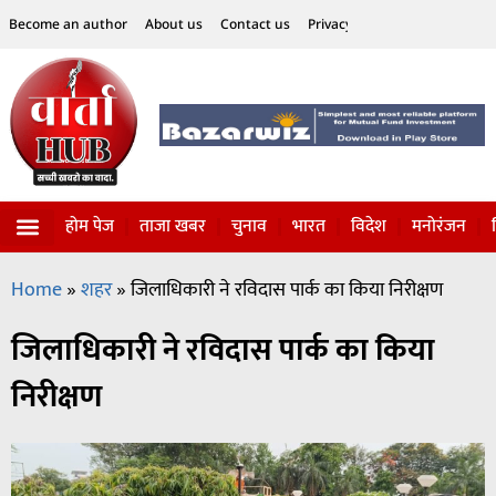
Become an author
About us
Contact us
Privacy Policy
Disclaimer
होम पेज
ताजा खबर
चुनाव
भारत
विदेश
मनोरंजन
विज्ञान-टेक्नॉलॉजी
सोशल हलचल
Home
»
शहर
»
जिलाधिकारी ने रविदास पार्क का किया निरीक्षण
जिलाधिकारी ने रविदास पार्क का किया
निरीक्षण