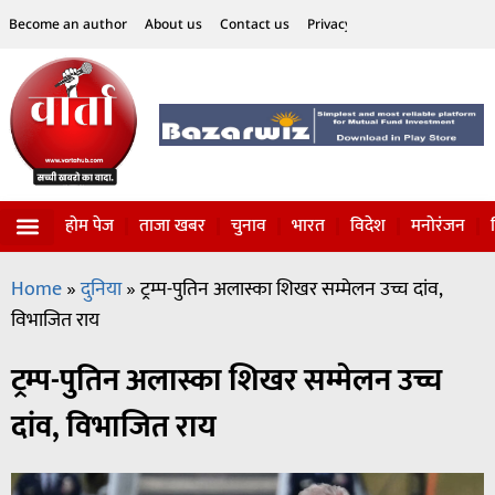
Become an author
About us
Contact us
Privacy Policy
Disclaimer
होम पेज
ताजा खबर
चुनाव
भारत
विदेश
मनोरंजन
विज्ञान-टेक्नॉलॉजी
सोशल हलचल
Home
»
दुनिया
»
ट्रम्प-पुतिन अलास्का शिखर सम्मेलन उच्च दांव,
विभाजित राय
ट्रम्प-पुतिन अलास्का शिखर सम्मेलन उच्च
दांव, विभाजित राय