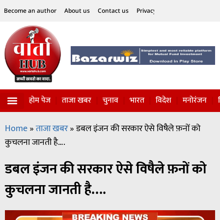
Become an author
About us
Contact us
Privacy Policy
Disclaimer
होम पेज
ताजा खबर
चुनाव
भारत
विदेश
मनोरंजन
विज्ञान-टेक्नॉलॉजी
सोशल हलचल
Home
»
ताजा खबर
»
डबल इंजन की सरकार ऐसे विषैले फ़नों को
कुचलना जानती है….
डबल इंजन की सरकार ऐसे विषैले फ़नों को
कुचलना जानती है….