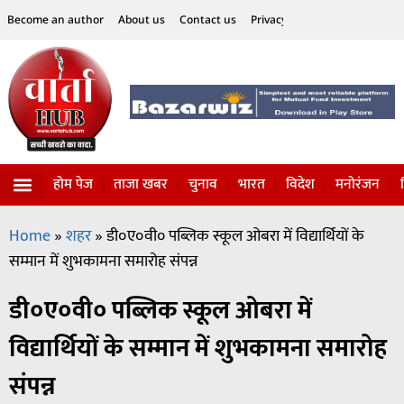
Become an author
About us
Contact us
Privacy Policy
Disclaimer
होम पेज
ताजा खबर
चुनाव
भारत
विदेश
मनोरंजन
विज्ञान-टेक्नॉलॉजी
सोशल हलचल
Home
»
शहर
»
डी०ए०वी० पब्लिक स्कूल ओबरा में विद्यार्थियों के
सम्मान में शुभकामना समारोह संपन्न
डी०ए०वी० पब्लिक स्कूल ओबरा में
विद्यार्थियों के सम्मान में शुभकामना समारोह
संपन्न