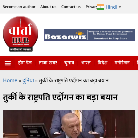
Hindi
Become an author
About us
Contact us
Privacy Policy
Disclaimer
▼
होम पेज
ताजा खबर
चुनाव
भारत
विदेश
मनोरंजन
Home
»
दुनिया
»
तुर्की के राष्ट्रपति एर्दोगन का बड़ा बयान
तुर्की के राष्ट्रपति एर्दोगन का बड़ा बयान