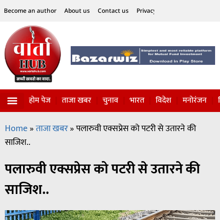
Become an author
About us
Contact us
Privacy Policy
Disclaimer
होम पेज
ताजा खबर
चुनाव
भारत
विदेश
मनोरंजन
विज्ञान-टेक्नॉलॉजी
सोशल हलचल
Home
»
ताजा खबर
»
पलारुवी एक्सप्रेस को पटरी से उतारने की
साजिश..
पलारुवी एक्सप्रेस को पटरी से उतारने की
साजिश..