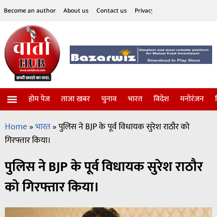
Become an author
About us
Contact us
Privacy Policy
Disclaimer
होम पेज
ताजा खबर
चुनाव
भारत
विदेश
मनोरंजन
विज्ञान-टेक्नॉलॉजी
सोशल हलचल
Home
»
भारत
»
पुलिस ने BJP के पूर्व विधायक सुरेश राठौर को
गिरफ्तार किया।
पुलिस ने BJP के पूर्व विधायक सुरेश राठौर
को गिरफ्तार किया।