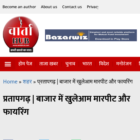
Become an author
About us
Contact us
Privacy Policy
Disclaimer
होम पेज
ताजा खबर
चुनाव
भारत
विदेश
मनोरंजन
विज्ञान-टेक्नॉलॉजी
सोशल हलचल
Home
»
शहर
»
प्रतापगढ़ | बाजार में खुलेआम मारपीट और फायरिंग
प्रतापगढ़ | बाजार में खुलेआम मारपीट और
फायरिंग