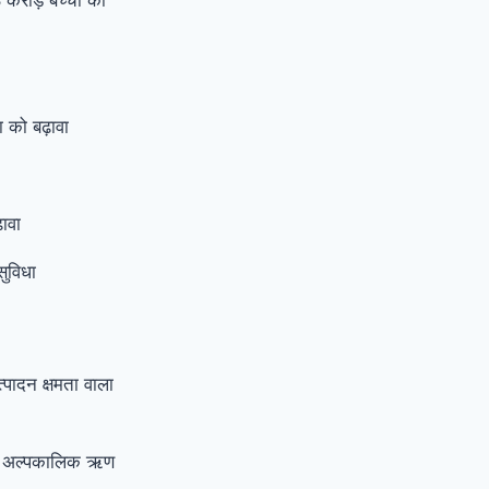
ा को बढ़ावा
़ावा
ुविधा
पादन क्षमता वाला
 को अल्पकालिक ऋण