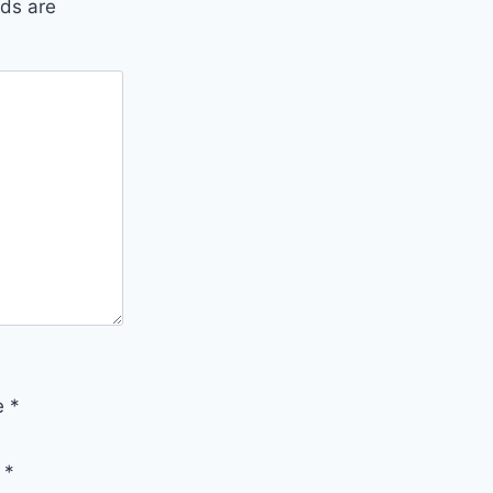
lds are
e
*
l
*