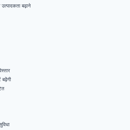
 उत्पादकता बढ़ाने
िस्तार
बढ़ेंगी
टित
सुविधा