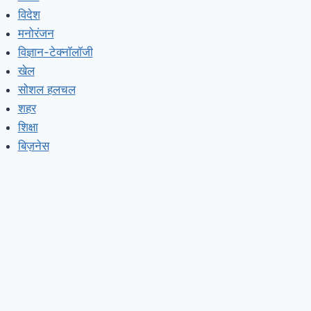
विदेश
मनोरंजन
विज्ञान-टेक्नॉलॉजी
खेल
सोशल हलचल
शहर
शिक्षा
बिज़नेस