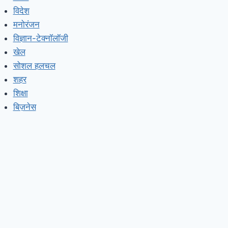
विदेश
मनोरंजन
विज्ञान-टेक्नॉलॉजी
खेल
सोशल हलचल
शहर
शिक्षा
बिज़नेस