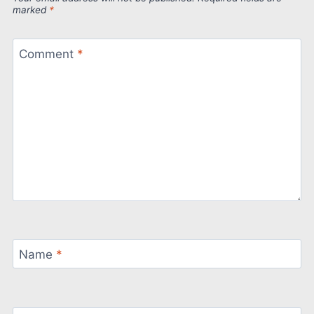
marked
*
Comment
*
Name
*