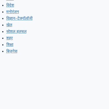
विदेश
मनोरंजन
विज्ञान-टेक्नॉलॉजी
खेल
सोशल हलचल
शहर
शिक्षा
बिज़नेस