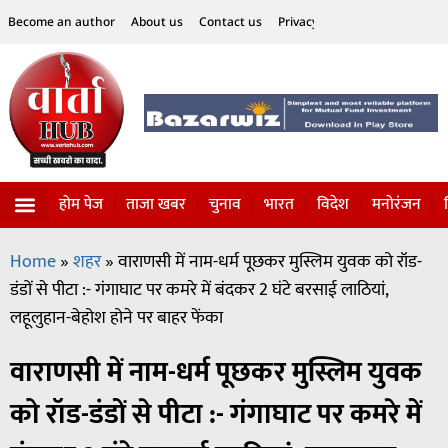
Become an author
About us
Contact us
Privacy Policy
Disclaimer
होम पेज
ताजा खबर
चुनाव
भारत
विदेश
मनोरंजन
विज्ञान-टेक्नॉलॉजी
सोशल हलचल
Home
»
शहर
»
वाराणसी में नाम-धर्म पूछकर मुस्लिम युवक को रॉड-
डंडों से पीटा :- गंगाघाट पर कमरे में बंदकर 2 घंटे बरसाई लाठियां,
लहूलुहान-बेहोश होने पर बाहर फेंका
वाराणसी में नाम-धर्म पूछकर मुस्लिम युवक
को रॉड-डंडों से पीटा :- गंगाघाट पर कमरे में