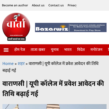
Become an author
About us
Contact us
Privacy Policy
Disclaimer
होम पेज
ताजा खबर
चुनाव
भारत
विदेश
मनोरंजन
विज्ञान-टेक्नॉलॉजी
सोशल हलचल
Home
»
शहर
»
वाराणसी | यूपी कॉलेज में प्रवेश आवेदन की तिथि
बढ़ाई गई
वाराणसी | यूपी कॉलेज में प्रवेश आवेदन की
तिथि बढ़ाई गई