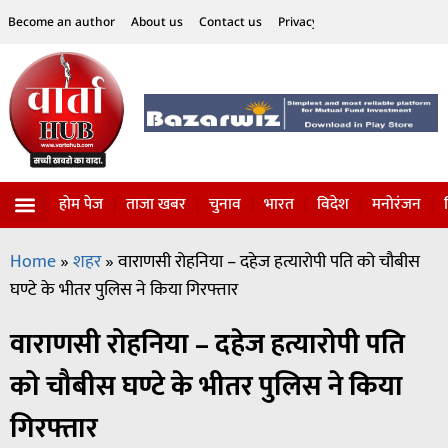
Become an author
About us
Contact us
Privacy Policy
Disclaimer
होम पेज
ताजा खबर
चुनाव
भारत
विदेश
मनोरंजन
विज्ञान-टेक्नॉलॉजी
सोशल हलचल
Home
»
शहर
»
वाराणसी रोहनिया – दहेज हत्यारोपी पति को चौबीस
घण्टे के भीतर पुलिस ने किया गिरफ्तार
वाराणसी रोहनिया – दहेज हत्यारोपी पति
को चौबीस घण्टे के भीतर पुलिस ने किया
गिरफ्तार