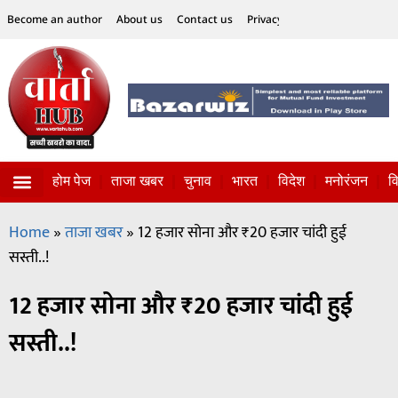
Become an author
About us
Contact us
Privacy Policy
Disclaimer
होम पेज
ताजा खबर
चुनाव
भारत
विदेश
मनोरंजन
व
विज्ञान-टेक्नॉलॉजी
सोशल हलचल
Home
»
ताजा खबर
»
12 हजार सोना और ₹20 हजार चांदी हुई
सस्ती..!
12 हजार सोना और ₹20 हजार चांदी हुई
सस्ती..!