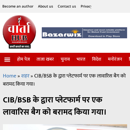
Become an author
About us
Contact us
Privacy Policy
Disclaimer
होम पेज
ताजा खबर
चुनाव
भारत
विदेश
मनोरंजन
विज्ञान-टेक्नॉलॉजी
सोशल हलचल
Home
»
शहर
»
CIB/BSB के द्वारा प्लेटफार्म पर एक लावारिस बैग को
बरामद किया गया।
CIB/BSB के द्वारा प्लेटफार्म पर एक
लावारिस बैग को बरामद किया गया।