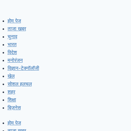
होम पेज
ताजा खबर
चुनाव
भारत
विदेश
मनोरंजन
विज्ञान-टेक्नॉलॉजी
खेल
सोशल हलचल
शहर
शिक्षा
बिज़नेस
होम पेज
ताजा खबर