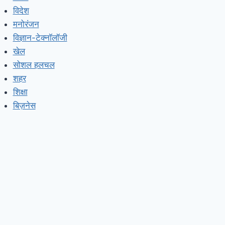
विदेश
मनोरंजन
विज्ञान-टेक्नॉलॉजी
खेल
सोशल हलचल
शहर
शिक्षा
बिज़नेस